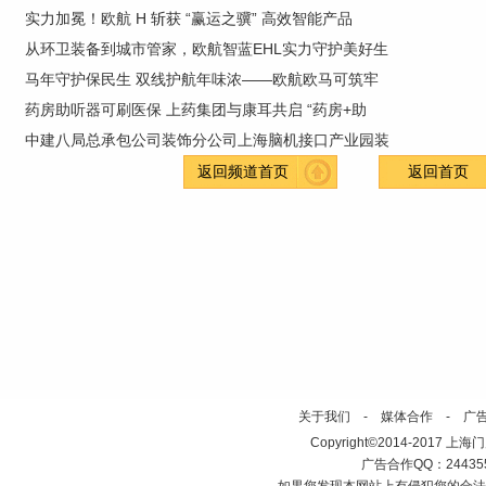
实力加冕！欧航 H 斩获 “赢运之骥” 高效智能产品
从环卫装备到城市管家，欧航智蓝EHL实力守护美好生
马年守护保民生 双线护航年味浓——欧航欧马可筑牢
药房助听器可刷医保 上药集团与康耳共启 “药房+助
中建八局总承包公司装饰分公司上海脑机接口产业园装
返回频道首页
返回首页
关于我们
-
媒体合作
-
广
Copyright©2014-2017 上海门户网 h
广告合作QQ：2443558