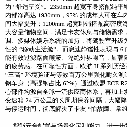
为 “舒适享受”。2350mm 超宽车身搭配纯
内部净高达 1930mm，95% 的成年人可在
间大幅提升；1200mm 超宽卧铺搭配高密度海
大容量储物空间，满足卡友休息与储物需求
调、多媒体娱乐系统的加持，将驾驶室升级
性的 “移动生活舱”。而怠速静谧性表现与 6
能有效过滤路面颠簸、隔绝外界噪音，显著
的疲劳感。在可靠性方面，欧航 H 系列历
“三高” 环境验证与等效百万公里强化耐久测试，
钢车身（高强钢占比 62%）通过欧盟 ECE R2
心部件均源自全球一流供应商体系，再加上发动
变速箱 24 万公里的长周期保养间隔，大幅
与停运时间，彻底解决了卡友 “怕故障、常维
智能安全配置与场景化定制能力，进一步彰