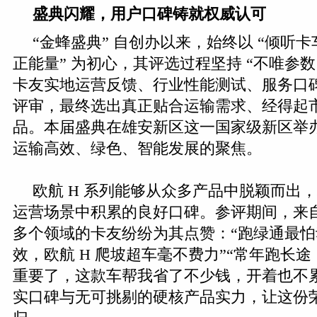
盛典
闪耀
，用户口碑铸就权威认可
“金蜂盛典” 自创办以来，始终以 “倾听
正能量” 为初心，其评选过程坚持 “不唯参
卡友实地运营反馈、行业性能测试、服务口
评审，最终选出真正贴合运输需求、经得起
品。本届盛典在雄安新区这一国家级新区举
运输高效、绿色、智能发展的聚焦。
欧航 H 系列能够从众多产品中脱颖而出
运营场景中积累的良好口碑。参评期间，来
多个领域的卡友纷纷为其点赞：“跑绿通最
效，欧航 H 爬坡超车毫不费力”“常年跑长
重要了，这款车帮我省了不少钱，开着也不
实口碑与无可挑剔的硬核产品实力，让这份