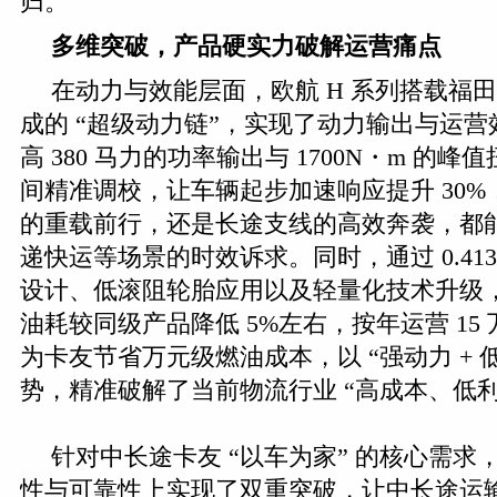
归。
多维突破，产品硬实力破解运营痛点
在动力与效能层面，欧航 H 系列搭载福
成的 “超级动力链”，实现了动力输出与运
高 380 马力的功率输出与 1700N・m 的
间精准调校，让车辆起步加速响应提升 30
的重载前行，还是长途支线的高效奔袭，都
递快运等场景的时效诉求。同时，通过 0.41
设计、低滚阻轮胎应用以及轻量化技术升级，
油耗较同级产品降低 5%左右，按年运营 15
为卡友节省万元级燃油成本，以 “强动力 + 
势，精准破解了当前物流行业 “高成本、低利
针对中长途卡友 “以车为家” 的核心需求，
性与可靠性上实现了双重突破，让中长途运输从