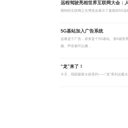
远程驾驶亮相世界互联网大会：
期间的互联网之光博览会展示了最新的5G远
5G基站加入广告系统
远看是个广告，原来是个5G基站。第6届世
频、声音都可以播，
“龙”来了！
今天，我国最新火箭系列——“龙”系列运载