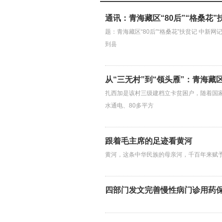
通讯：青海藏区“80后”“格桑花”
题：青海藏区“80后”“格桑花”扶贫记 中新网
到县
从“三无村”到“领头雁”：青海藏
扎西加是该村三级建档立卡贫困户，随着国家
水通电、80多平方
跟着毛主席的足迹看黄河
黄河，这条中华民族的母亲河，千百年来赋
四部门发文完善慢性病门诊用药