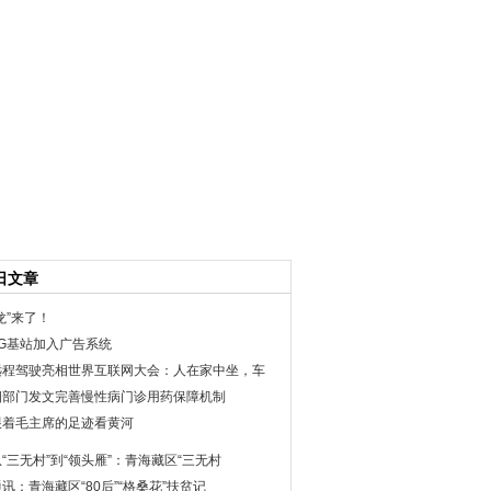
日文章
龙”来了！
5G基站加入广告系统
远程驾驶亮相世界互联网大会：人在家中坐，车
四部门发文完善慢性病门诊用药保障机制
跟着毛主席的足迹看黄河
从“三无村”到“领头雁”：青海藏区“三无村
讯：青海藏区“80后”“格桑花”扶贫记