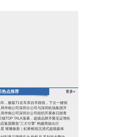
日热点推荐
更多»
泊车，极狐T1在车库自学路线，下次一键倒
八局华南公司深圳分公司与深圳机场集团开
八局华南公司深圳分公司组织开展春日踏青
6天猫TOP TALK落幕，超级品牌齐聚见证增长
店集团聚焦“三大引擎” 构建商旅出行
之星 璀璨焕新｜虹桥枢纽沉浸式超级媒体