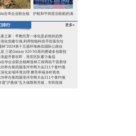
nda在华企业联合植
护航和平鸽背后欧航的满
树造林工
分答卷
门排行
更多»
儿童之家：早教托育一体化是必然的趋势
嘉强化党建引领,利用智能科技手段落实垃
盛杯”2024第十五届环海南岛国际公路自
皇 三星Galaxy S20 5G系列携诸多创新技
马淮超开赛在即，淮安区队蓄力备战
da在华企业联合植树造林工程再拓千亩新绿
功举办第四届淮河华商大会211个签约项
区深化全域环境治理 擦亮幸福乡村底色
功举办第四届淮河华商大会211个签约项
4年度“沪惠保”五大保障再升级，市民投保