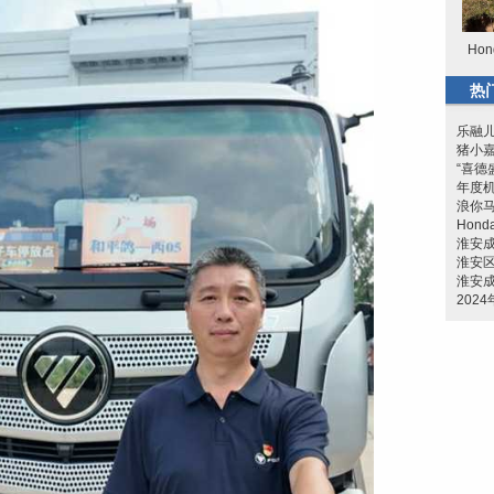
Ho
热
乐融
猪小
“喜德
年度机
浪你
Hon
淮安成
淮安
淮安成
202