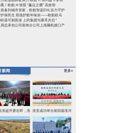
付彰显品牌硬实力 欧航 R 系列超卡擎动
冕！欧航 H 斩获 “赢运之骥” 高效智
卫装备到城市管家，欧航智蓝EHL实力守护
守护保民生 双线护航年味浓——欧航欧马
听器可刷医保 上药集团与康耳共启 “
八局总承包公司装饰分公司上海脑机接口产
片新闻
更多»
马淮超开赛在即，淮
淮安成功举办第四届淮河
安区队
华商大