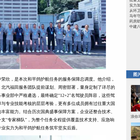
批量交
实力加
从环
马年
药房助
中建
图
申荣欣，是本次和平鸽护航任务的服务保障总调度。他介绍，
，北汽福田服务团队提前谋划、周密部署，量身定制了详尽的
事业部中严格遴选，最终确定“12+2”名驾驶员阵容，这些驾
审与专业技能考核的层层考验，更有多位成员拥有过往重大国
的丰富能力。结合历次国典盛事保障方案，企业还整合技术、
浪你
支“专家梯队”，为整个任务全程提供覆盖技术支持、应急响
专业实力为和平鸽护航任务筑牢坚实后盾。