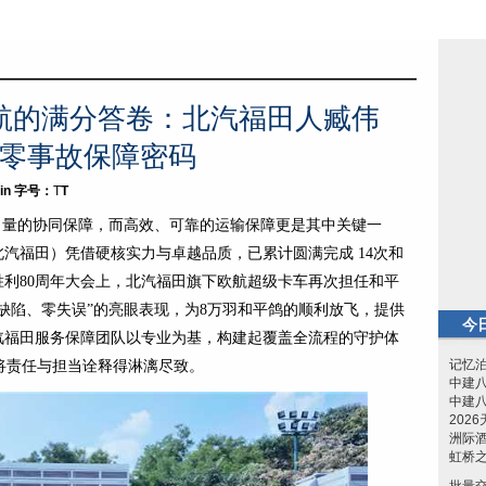
航的满分答卷：北汽福田人臧伟
零事故保障密码
in
字号：
T
T
量的协同保障，而高效、可靠的运输保障更是其中关键一
汽福田）凭借硬核实力与卓越品质，已累计圆满完成 14次和
利80周年大会上，北汽福田旗下欧航超级卡车再次担任和平
缺陷、零失误”的亮眼表现，为8万羽和平鸽的顺利放飞，提供
今
汽福田服务保障团队以专业为基，构建起覆盖全流程的守护体
记忆
，将责任与担当诠释得淋漓尽致。
中建
中建
202
洲际酒
虹桥