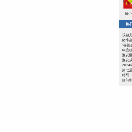
猪小
热
乐融
猪小
“喜德
年度机
淮安
淮安成
202
第七
特写：
目前中