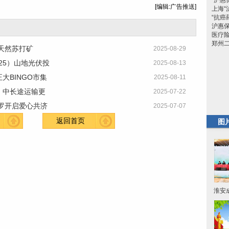
“沪惠
[编辑:广告推送]
上海“
“抗癌
沪惠保
医疗
郑州
 天然苏打矿
2025-08-29
25）山地光伏投
2025-08-13
大BINGO市集
2025-08-11
，中长途运输更
2025-07-22
罗开启爱心共济
2025-07-07
返回首页
图
淮安