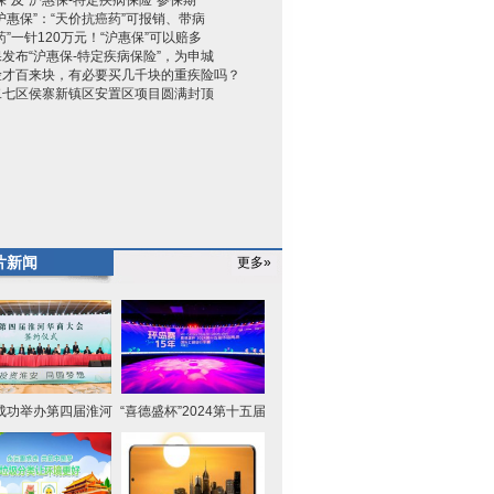
保”及“沪惠保-特定疾病保险”参保期
沪惠保”：“天价抗癌药”可报销、带病
药”一针120万元！“沪惠保”可以赔多
发布“沪惠保-特定疾病保险”，为申城
险才百来块，有必要买几千块的重疾险吗？
二七区侯寨新镇区安置区项目圆满封顶
片新闻
更多»
成功举办第四届淮河
“喜德盛杯”2024第十五届
华商大
环海