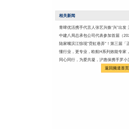
相关新闻
青啤优活携手代言人张艺兴焕“兴”出发
中建八局总承包公司代表参加首届（20
陆家嘴滨江惊现"霓虹巷弄"！第三届「正
懂行业，更专业，欧航H系列效能专家
同心同行，为爱共凝，沪惠保携手罗小
返回频道首页