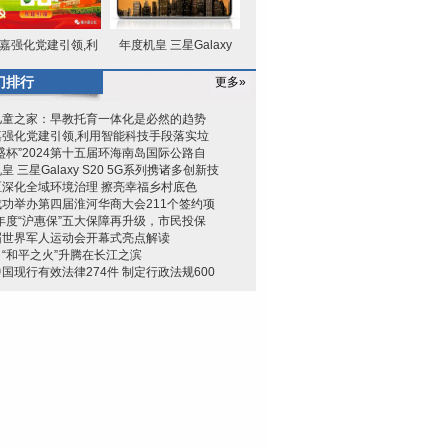
嘉强化党建引领,利
年度机皇 三星Galaxy
用智能
S20 5G系
门排行
更多»
儿童之家：早教托育一体化是必然的趋势
嘉强化党建引领,利用智能科技手段落实垃
盛杯”2024第十五届环海南岛国际公路自
皇 三星Galaxy S20 5G系列携诸多创新技
区深化全域环境治理 擦亮幸福乡村底色
功举办第四届淮河华商大会211个签约项
4年度“沪惠保”五大保障再升级，市民投保
届世界军人运动会开幕式亮点解读
“和平之火”升腾在长江之滨
国现行有效法律274件 制定行政法规600