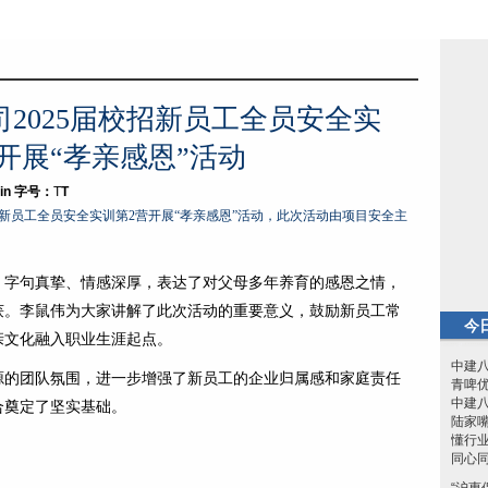
2025届校招新员工全员安全实
开展“孝亲感恩”活动
in
字号：
T
T
校招新员工全员安全实训第2营开展“孝亲感恩”活动，此次活动由项目安全主
，字句真挚、情感深厚，表达了对父母多年养育的感恩之情，
获。李鼠伟为大家讲解了此次活动的重要意义，鼓励新员工常
今
亲文化融入职业生涯起点。
中建八
源的团队氛围，进一步增强了新员工的企业归属感和家庭责任
青啤优
中建八
合奠定了坚实基础。
陆家嘴
懂行
同心