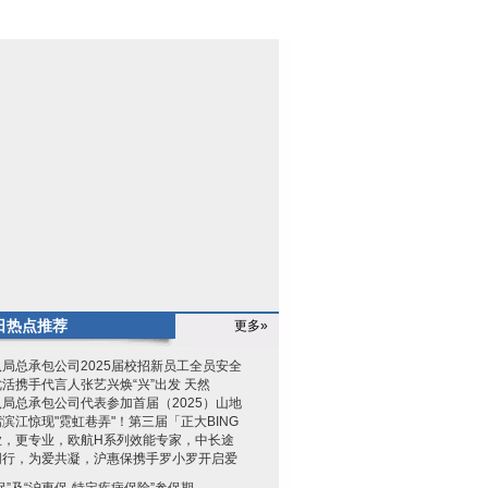
日热点推荐
更多»
局总承包公司2025届校招新员工全员安全
活携手代言人张艺兴焕“兴”出发 天然
局总承包公司代表参加首届（2025）山地
滨江惊现"霓虹巷弄"！第三届「正大BING
业，更专业，欧航H系列效能专家，中长途
同行，为爱共凝，沪惠保携手罗小罗开启爱