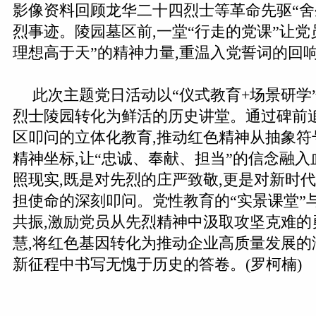
影像资料回顾龙华二十四烈士等革命先驱“舍
烈事迹。陵园墓区前,一堂“行走的党课”让党
理想高于天”的精神力量,重温入党誓词的回
此次主题党日活动以“仪式教育+场景研学
烈士陵园转化为鲜活的历史讲堂。通过碑前
区叩问的立体化教育,推动红色精神从抽象符
精神坐标,让“忠诚、奉献、担当”的信念融
照现实,既是对先烈的庄严致敬,更是对新时
担使命的深刻叩问。党性教育的“实景课堂”
共振,激励党员从先烈精神中汲取攻坚克难的
慧,将红色基因转化为推动企业高质量发展的
新征程中书写无愧于历史的答卷。(罗柯楠)