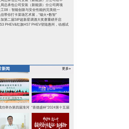
八局总承包公司安装（新能源）分公司在中
八局总承包公司安装（新能源）分公司两项
天工08：智能创新与安全性能的完美统一
信带你打卡菜场艺术展，“烟火+数智”
加第二届SIP超新星调酒大奖赛重磅开启
S3 PHEV&红旗HS7 PHEV登陆惠州，动感试
片新闻
更多»
成功举办第四届淮河
“喜德盛杯”2024第十五届
华商大
环海