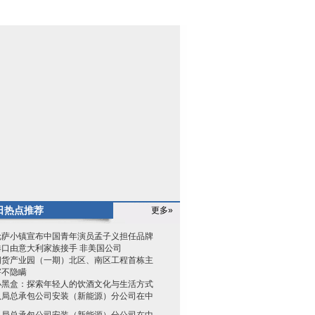
日热点推荐
更多»
伦萨小镇宣布中国青年演员孟子义担任品牌
港口由意大利家族接手 非美国公司
期货产业园（一期）北区、南区工程首栋主
害不隐瞒
小黑盒：探索年轻人的饮酒文化与生活方式
八局总承包公司安装（新能源）分公司在中