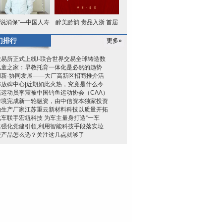
管说消保”—中国人寿
醉美黔韵 贵品入浙 首届
财险
多彩贵
门排行
更多»
易所正式上线!-联合世界交易全球铸造数
儿童之家：早教托育一体化是必然的趋势
创新·协同发展——大厂高新区招商推介活
解放碑中心|近期如此火热，究竟是什么令
籍运动员李震被中国钓鱼运动协会（CAA）
跨境完成新一轮融资，由中信资本独家投资
钠生产厂家江苏重云新材料科技以质量开拓
车联手宏瓴科技 为车主量身打造“一车
嘉强化党建引领,利用智能科技手段落实垃
暖产品怎么选？关注这几点就够了