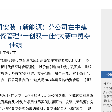
司安装（新能源）分公司在中建
物资管理“一创双十佳”大赛中勇夺
佳绩
in
字号：
T
T
7”战略部署，立足局供应链建设实施方案要求稳打稳扎，坚
合新时代供应链管理理念，以价值创造为主线，巩固第一曲线
思路，坚持“稳健精进、改革创新、融合开放、实干强企”，
今
，四公司承办的“中建八局2024年度采购物资管理“一创双
佛罗
长和
郑州
创双十佳”大赛，从7月启动，历经公司选拔、区域选拔和局级
有危
天猫
优秀案例及6个海外项目优秀案例脱颖而出。安装（新能源）分
中建
，他的参赛分类为采购策划，参赛课题名为《换“装”》，以