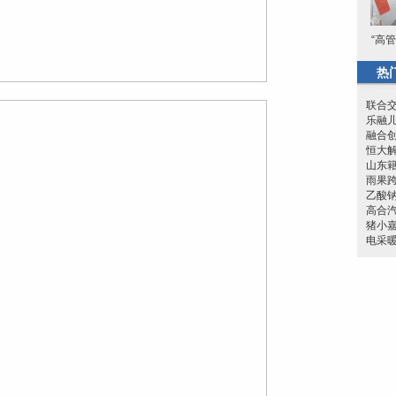
“高
热
联合交
乐融
融合
恒大
山东
雨果
乙酸
高合汽
猪小
电采